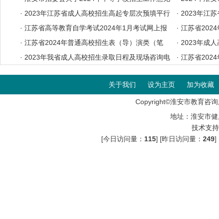
·
2023年江苏省成人高校招生高起专层次预填平行
·
2023年江
志愿投档分数线
·
江苏省高等教育自学考试2024年1月考试网上报
档分数线
·
江苏省202
名办法
·
江苏省2024年普通高校招生表（导）演类（笔
考证自助打印
·
2023年成
试）、书法类专业省统考考前提醒
·
2023年我省成人高校招生录取日程及现场咨询电
·
江苏省202
话
音与主持类专
关于我们
设为主页
加为收藏
Copyright©淮安市教育咨询服
地址：淮安市健
技术支持
[今日访问量：
115
] [昨日访问量：
249