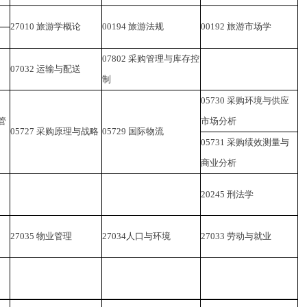
27010
旅游学概论
00194
旅游法规
00192
旅游市场学
07802
采购管理与库存控
07032
运输与配送
制
05730
采购环境与供应
管
市场分析
05727
采购原理与战略
05729
国际物流
05731
采购绩效测量与
商业分析
20245
刑法学
27035
物业管理
27034
人口与环境
27033
劳动与就业