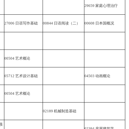
29659
家庭心理治疗
27006
日语写作基础
00844
日语阅读（二）
00608
日本国概况
00504
艺术概论
05712
艺术设计基础
04503
动画概论
00504
艺术概论
02189
机械制造基础
预
02394
房屋建筑学