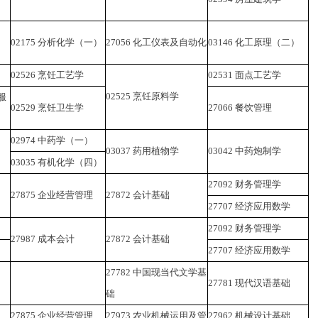
02175
分析化学（一）
27056
化工仪表及自动化
03146
化工原理（二）
02526
烹饪工艺学
02531
面点工艺学
02525
烹饪原料学
服
02529
烹饪卫生学
27066
餐饮管理
02974
中药学（一）
03037
药用植物学
03042
中药炮制学
03035
有机化学（四）
27092
财务管理学
27875
企业经营管理
27872
会计基础
27707
经济应用数学
27092
财务管理学
27987
成本会计
27872
会计基础
27707
经济应用数学
27782
中国现当代文学基
27781
现代汉语基础
础
27875
企业经营管理
27973
农业机械运用及管
27962
机械设计基础