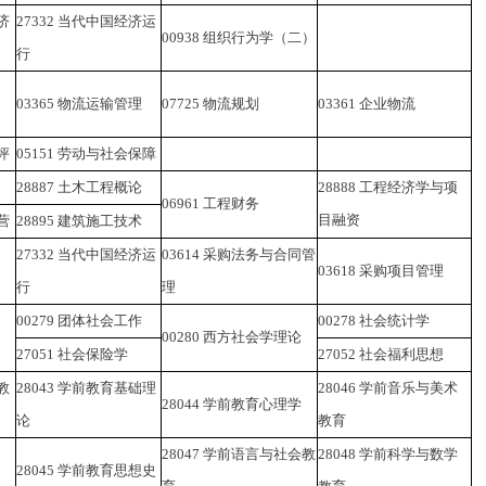
济
27332
当代中国经济运
00938
组织行为学（二）
行
03365
物流运输管理
07725
物流规划
03361
企业物流
评
05151
劳动与社会保障
28887
土木工程概论
28888
工程经济学与项
06961
工程财务
目融资
营
28895
建筑施工技术
27332
当代中国经济运
03614
采购法务与合同管
03618
采购项目管理
行
理
00279
团体社会工作
00278
社会统计学
00280
西方社会学理论
27051
社会保险学
27052
社会福利思想
教
28043
学前教育基础理
28046
学前音乐与美术
28044
学前教育心理学
论
教育
28047
学前语言与社会教
28048
学前科学与数学
28045
学前教育思想史