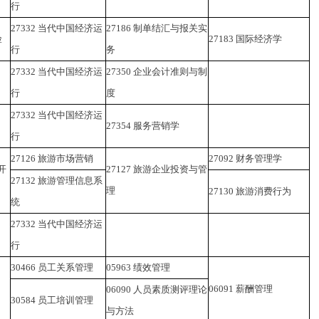
行
27332
当代中国经济运
27186
制单结汇与报关实
险
27183
国际经济学
行
务
27332
当代中国经济运
27350
企业会计准则与制
行
度
27332
当代中国经济运
27354
服务营销学
行
27126
旅游市场营销
27092
财务管理学
开
27127
旅游企业投资与管
27132
旅游管理信息系
理
27130
旅游消费行为
统
27332
当代中国经济运
行
30466
员工关系管理
05963
绩效管理
06091
薪酬管理
06090
人员素质测评理论
30584
员工培训管理
与方法