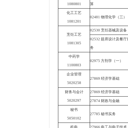
1080801
算
化工工艺
02481
物理化学（三）
1081201
02530
烹饪器械及设备
烹饪工艺
02532
筵席设计及餐厅
1081305
务
中药学
02975
方剂学（一）
1100803
企业管理
27869
经济学基础
5020258
财务与会计
27869
经济学基础
5020297
27874
财政与金融
秘书
27785
秘书实务
5050102
机电
27966
电工与电子技术