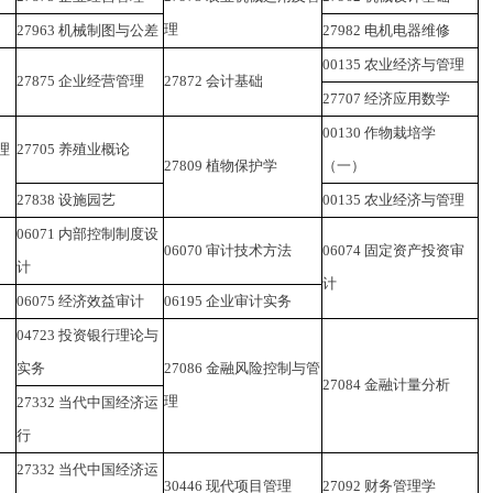
理
27963
机械制图与公差
27982
电机电器维修
00135
农业经济与管理
27875
企业经营管理
27872
会计基础
27707
经济应用数学
00130
作物栽培学
理
27705
养殖业概论
27809
植物保护学
（一）
27838
设施园艺
00135
农业经济与管理
06071
内部控制制度设
06070
审计技术方法
06074
固定资产投资审
计
计
06075
经济效益审计
06195
企业审计实务
04723
投资银行理论与
实务
27086
金融风险控制与管
27084
金融计量分析
理
27332
当代中国经济运
行
27332
当代中国经济运
30446
现代项目管理
27092
财务管理学